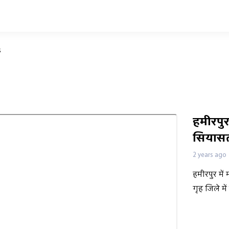
s
हमीरपुर
सियासत,
से...
2 years ago
हमीरपुर मे
गृह जिले मे