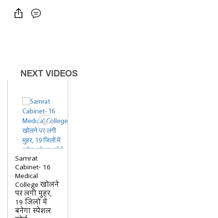
वहीं, सीएम नीतीश कुमार के आगमन
को लेकर प्रशासनिक तैयारियां अंतिम
चरण में हैं....पूर्णिया के IG राकेश राठी
समेत कई वरिष्ठ अधिकारियों ने सुरक्षा के
दृष्टिकोण से कार्यक्रम स्थल का जायजा
NEXT VIDEOS
लिया और अधिकारियों को आवश्यक
दिशा-निर्देश दिए....
Samrat
Cabinet- 16
Medical
College खोलने
पर लगी मुहर,
19 जिलों में
बनेगा स्पेशल