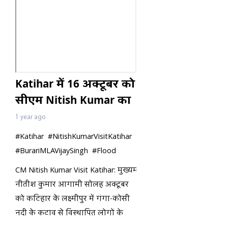
Katihar में 16 अक्टूबर को
सीएम Nitish Kumar का
आगमन, कटाव से
1 year ago
विस्थापित लोगों को
#Katihar #NitishKumarVisitKatihar
मिलेगा पुनर्वासZ
#BurariMLAVijaySingh #Flood
CM Nitish Kumar Visit Katihar: मुख्यमंत्री
नीतीश कुमार आगामी सोलह अक्टूबर
को कटिहार के लक्ष्मीपुर में गंगा-कोसी
नदी के कटाव से विस्थापित लोगों के
बीच पुनर्वास का पर्चा वितरित करेंगे....तो