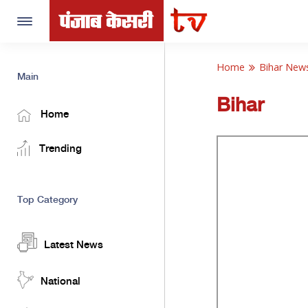
Toggle
navigation
Home
Bihar New
Main
Bihar
Home
Trending
Top Category
Latest News
National