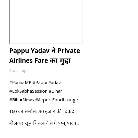
Pappu Yadav ने Private
Airlines Fare का मुद्दा
उठाया, सरकार को घेरा
1 year ago
#PurniaMP #PappuYadav
#LokSabhaSession #Bihar
#BiharNews #AirportFoodLaunge
160 का समोसा,30 हजार की टिकट
बोलकर खूब चिल्लाने लगे पप्पू यादव...