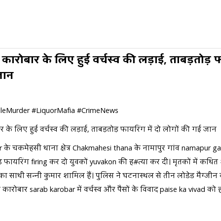
ारोबार के लिए हुई वर्चस्व की लड़ाई, ताबड़तोड़ फा
जान
leMurder #LiquorMafia #CrimeNews
 के लिए हुई वर्चस्व की लड़ाई, ताबड़तोड़ फायरिंग में दो लोगों की गई जान
 के चकमेहसी थाना क्षेत्र Chakmahesi thana के नामापुर गांव namapur gaon
ड़ फायरिंग firing कर दो युवकों yuvakon की ह#त्या कर दी। मृतकों में कथि
 साथी सन्नी कुमार शामिल हैं। पुलिस ने घटनास्थल से तीन लोडेड मैग्जीन 
ाब कारोबार sarab karobar में वर्चस्व और पैसों के विवाद paise ka vivad क
ce मामले की गहन जांच janch में जुटी है।