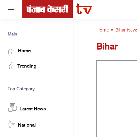
Toggle
navigation
Home
Bihar New
Main
Bihar
Home
Trending
Top Category
Latest News
National