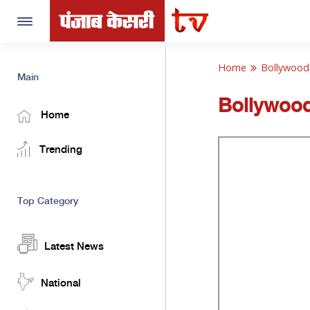
Toggle
navigation
Home
Bollywood
Main
Bollywoo
Home
Trending
Top Category
Latest News
National