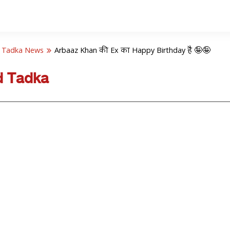
 Tadka News
Arbaaz Khan की Ex का Happy Birthday है 🤪🤪
d Tadka