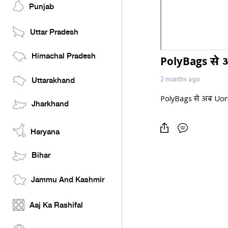
Punjab
Uttar Pradesh
Himachal Pradesh
PolyBags से 
2 months ago
Uttarakhand
PolyBags से अब Uorf
Jharkhand
Haryana
Bihar
Jammu And Kashmir
Aaj Ka Rashifal