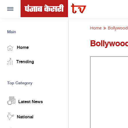
Toggle
navigation
Home
Bollywood
Main
Bollywoo
Home
Trending
Top Category
Latest News
National