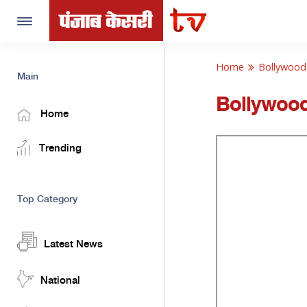
Toggle
navigation
Home
Bollywood
Main
Bollywoo
Home
Trending
Top Category
Latest News
National