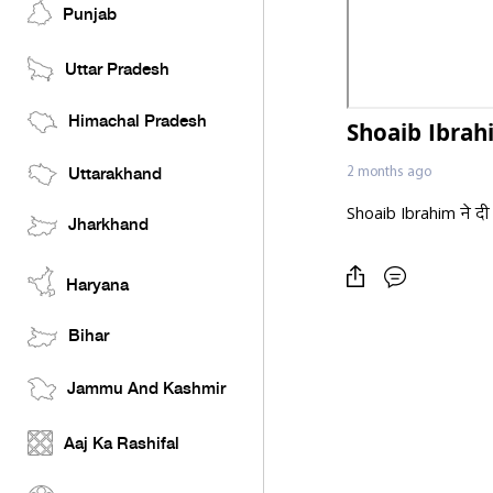
Punjab
Uttar Pradesh
Himachal Pradesh
Shoaib Ibrah
2 months ago
Uttarakhand
Shoaib Ibrahim ने द
Jharkhand
Haryana
Bihar
Jammu And Kashmir
Aaj Ka Rashifal