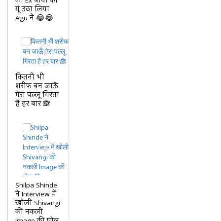
की Ex बीवी को
यूं उठा लिया
Agu ने 😂😂
कितनी भी
शरीफ बन जाऊँ
मेरा पल्लू गिरता
है हर बार 🙈
Shilpa Shinde
ने Interview में
खोली Shivangi
की नकली