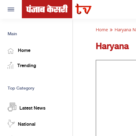
Toggle
navigation
Home
Haryana 
Main
Haryana
Home
Trending
Top Category
Latest News
National