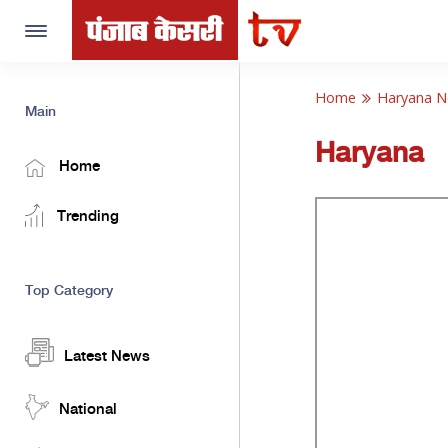
Toggle
navigation
Home
Haryana 
Main
Haryana
Home
Trending
Top Category
Latest News
National