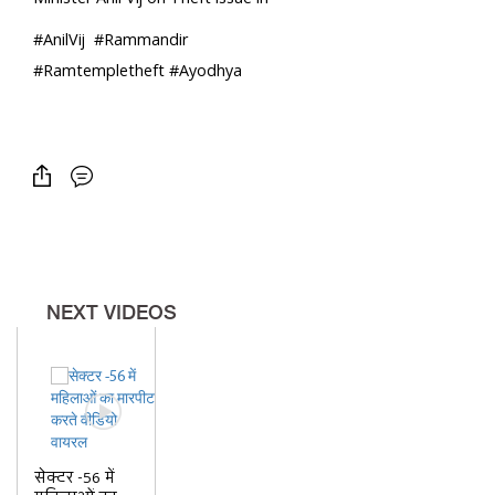
Ayodhya Ram temple
#AnilVij #Rammandir
#Ramtempletheft #Ayodhya
NEXT VIDEOS
सेक्टर -56 में