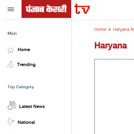
Toggle
navigation
Home
Haryana 
Main
Haryana
Home
Trending
Top Category
Latest News
National