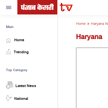
Toggle
navigation
Home
Haryana 
Main
Haryana
Home
Trending
Top Category
Latest News
National