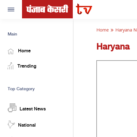
Toggle
navigation
Home
Haryana 
Main
Haryana
Home
Trending
Top Category
Latest News
National