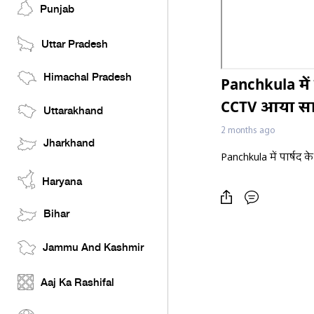
Punjab
Uttar Pradesh
Himachal Pradesh
Panchkula में
CCTV आया साम
Uttarakhand
2 months ago
Jharkhand
Panchkula में पार्षद
Haryana
Bihar
Jammu And Kashmir
Aaj Ka Rashifal