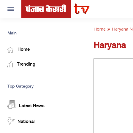
Toggle
navigation
Home
Haryana 
Main
Haryana
Home
Trending
Top Category
Latest News
National