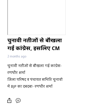
चुनावी नतीजों से बौखला
गई कांग्रेस, इसलिए CM
जिला परिषदों व अन्य
2 months ago
निर्वाचित प्रतिनिधियों के
चुनावी नतीजों से बौखला गई कांग्रेस-
खिलाफ कर रहे
रणधीर शर्मा
बयानबाजी
जिला परिषद व पंचायत समिति चुनावों
में BJP का दबदबा- रणधीर शर्मा
भाजपा को मिला स्पष्ट जनादेश- रणधीर
शर्मा