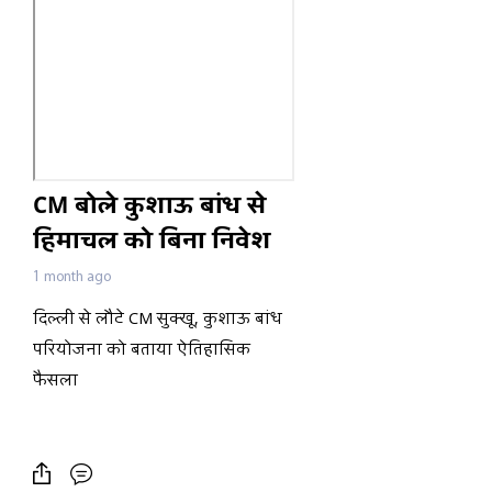
CM बोले कुशाऊ बांध से
हिमाचल को बिना निवेश
मिलेगा लाभ,कांग्रेस पर
1 month ago
हमलावर हुए सत्ती, प्रदेश
दिल्ली से लौटे CM सुक्खू, कुशाऊ बांध
में बारिश-ओलावृष्टि का
परियोजना को बताया ऐतिहासिक
अलर्ट,चंबा-पठानकोट
फैसला
हाईवे पर दर्दनाक हादसा,
2) सतपाल सत्ती का कांग्रेस पर हमला,
जनप्रतिनिधियों की खरीद-फरोख्त का