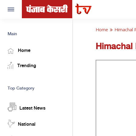
Toggle
navigation
Home
Himachal 
Main
Himachal
Home
Trending
Top Category
Latest News
National