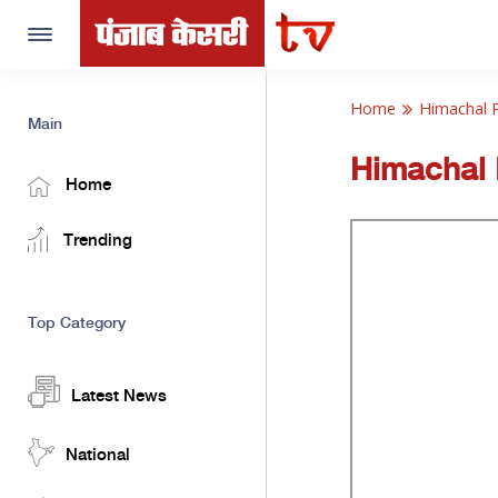
Toggle
navigation
Home
Himachal 
Main
Himachal
Home
Trending
Top Category
Latest News
National