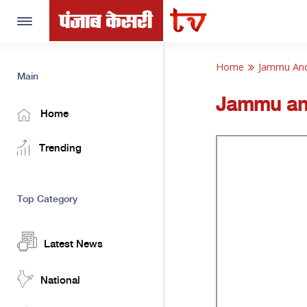
Toggle
navigation
Home
Jammu An
Main
Jammu an
Home
Trending
Top Category
Latest News
National