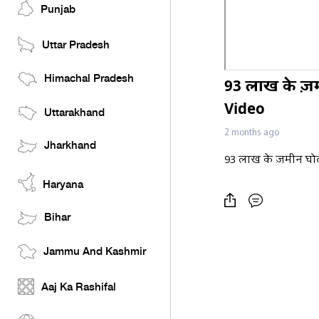
Punjab
Uttar Pradesh
Himachal Pradesh
93 लाख के ज़मी
Video
Uttarakhand
2 months ago
Jharkhand
93 लाख के ज़मीन घोटाल
Haryana
Bihar
Jammu And Kashmir
Aaj Ka Rashifal