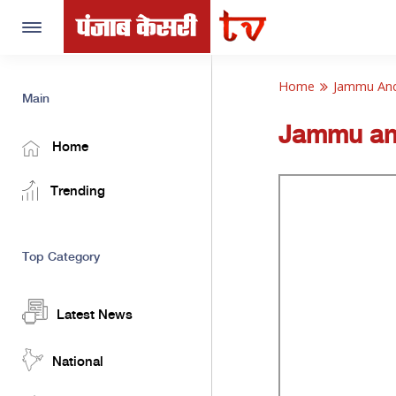
Toggle
navigation
Home
Jammu An
Main
Jammu an
Home
Trending
Top Category
Latest News
National