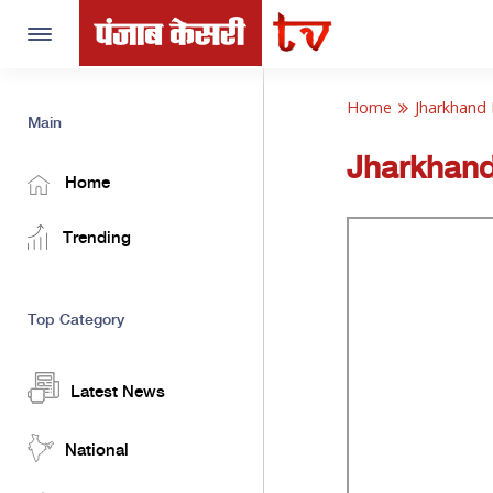
Toggle
navigation
Home
Jharkhand
Main
Jharkhan
Home
Trending
Top Category
Latest News
National