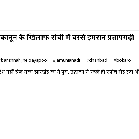
ानून के खिलाफ रांची में बरसे इमरान प्रतापगढ़ी
arishnahijhelpayapool #jamunianadi #dhanbad #bokaro
श नहीं झेल सका झारखंड का ये पुल, उद्घाटन से पहले ही एप्रोच रोड टूटा