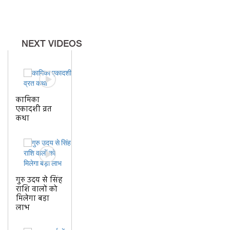
मां लक्ष्मी और मुख्य द्वार से
NEXT VIDEOS
जुड़ी मान्यताएं
नरसिंह अवतार और चौखट
का रहस्य
कामिका
एकादशी व्रत
कथा
चौखट पर बैठना शुभ है या
अशुभ?
गुरु उदय से सिंह
राशि वालों को
मिलेगा बड़ा
लाभ