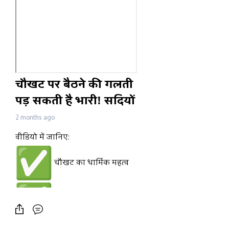
चौखट पर बैठने की गलती
पड़ सकती है भारी! सदियों
पुरानी मान्यता का सच
2 months ago
वीडियो में जानिए:
चौखट का धार्मिक महत्व
वास्तु शास्त्र में चौखट की
भूमिका