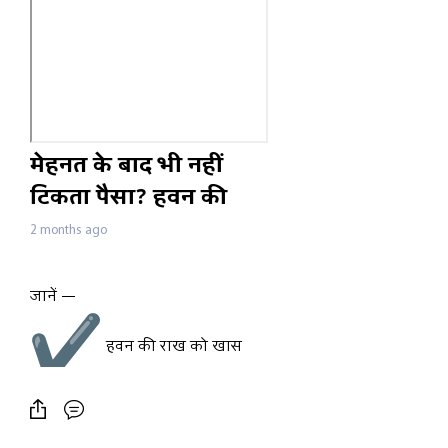
मेहनत के बाद भी नहीं
टिकता पैसा? हवन की
राख का ये उपाय करेगा हर
2 months ago
संकट दूर
जानें —
हवन की राख को खास
क्यों माना जाता है?
धन संबंधी परेशानियों के