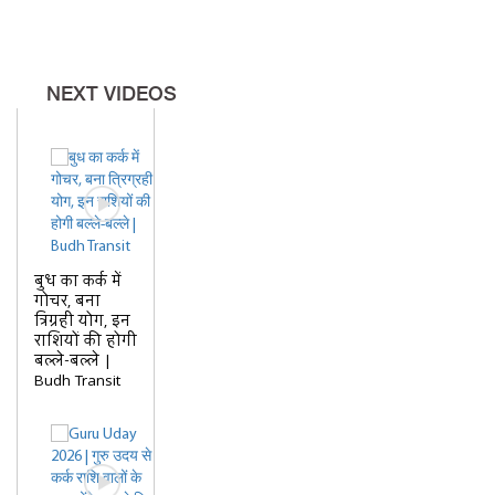
लिए इसका उपयोग कैसे किया जाता है?
NEXT VIDEOS
तिजोरी में हवन की राख
रखने का पारंपरिक तरीका क्या है?
किन बातों का ध्यान रखना
चाहिए?
बुध का कर्क में
गोचर, बना
त्रिग्रही योग, इन
(यह वीडियो धार्मिक/पारंपरिक
राशियों की होगी
बल्ले-बल्ले |
मान्यताओं और वास्तु संबंधी जानकारी
Budh Transit
पर आधारित है।)