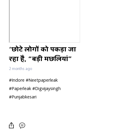
‘छोटे लोगों को पकड़ा जा
रहा है, “बड़ी मछलियां”
अब भी बाहर…’NEET
2 months ago
Paper Leak पर क्या बोले
#Indore #Neetpaperleak
दिग्विजय?
#Paperleak #Digvijaysingh
#Punjabkesari