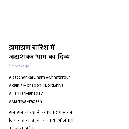
झमाझम बारिश में
जटाशंकर धाम का दिव्य
नज़ारा, प्रकृति ने किया
1 month ago
भोलेनाथ का जलाभिषेक
#JatashankarDham #Chhatarpur
#Rain #Monsoon #LordShiva
#HarHarMahadev
#MadhyaPradesh
झमाझम बारिश में जटाशंकर धाम का
दिव्य नज़ारा, प्रकृति ने किया भोलेनाथ
का जलाभिषेक