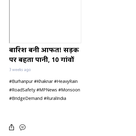
बारिश बनी आफत! सड़क
पर बहता पानी, 10 गांवों
का संपर्क खतरे में
3 weeks ago
#Burhanpur #Khaknar #HeavyRain
#RoadSafety #MPNews #Monsoon
#BridgeDemand #RuralIndia