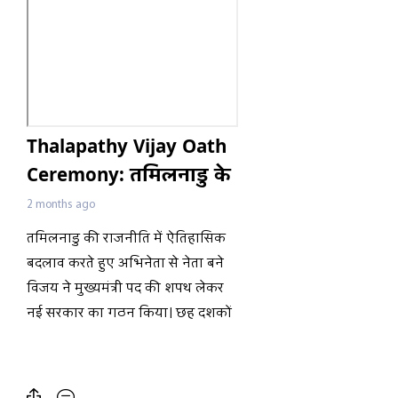
Thalapathy Vijay Oath
Ceremony: तमिलनाडु के
CM बने Vijay, TVK के
2 months ago
किन 9 मंत्रियों ने शपथ
तमिलनाडु की राजनीति में ऐतिहासिक
ली? | Update
बदलाव करते हुए अभिनेता से नेता बने
विजय ने मुख्यमंत्री पद की शपथ लेकर
नई सरकार का गठन किया। छह दशकों
से सत्ता पर काबिज द्रविड़ दलों को
पराजित कर विजय के नेतृत्व वाली पार्टी
ने पहली बार राज्य में गैर द्रविड़ सरकार