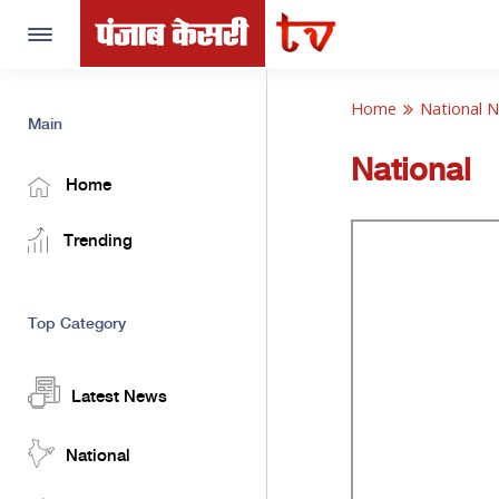
Toggle
navigation
Home
National 
Main
National
Home
Trending
Top Category
Latest News
National