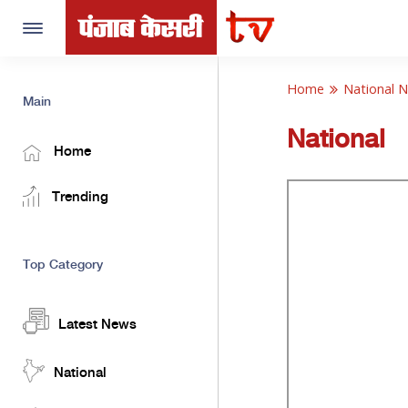
Toggle
navigation
Home
National 
Main
National
Home
Trending
Top Category
Latest News
National