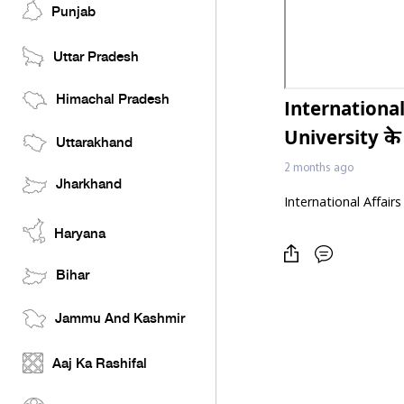
Punjab
Uttar Pradesh
Himachal Pradesh
International
University के
Uttarakhand
2 months ago
Jharkhand
International Affairs
Haryana
Bihar
Jammu And Kashmir
Aaj Ka Rashifal