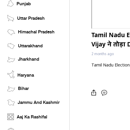
Punjab
Uttar Pradesh
Himachal Pradesh
Tamil Nadu E
Vijay ने तोड़
Uttarakhand
2 months ago
Jharkhand
Tamil Nadu Election
Haryana
Bihar
Jammu And Kashmir
Aaj Ka Rashifal