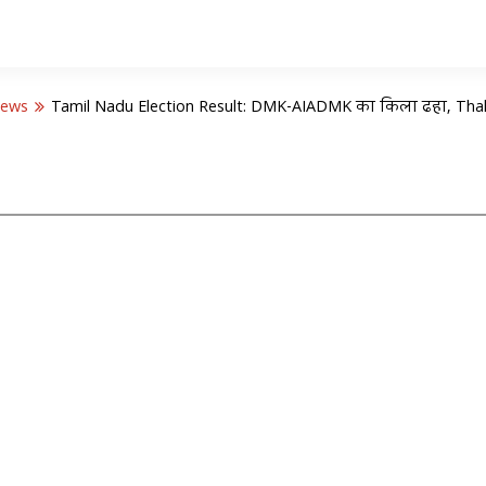
News
Tamil Nadu Election Result: DMK-AIADMK का किला ढहा, Thalap