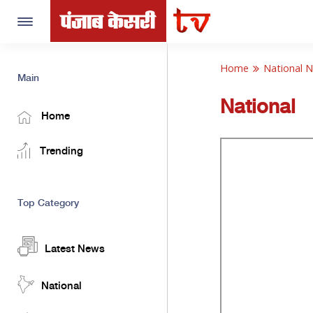
Toggle
navigation
Home
National 
Main
National
Home
Trending
Top Category
Latest News
National