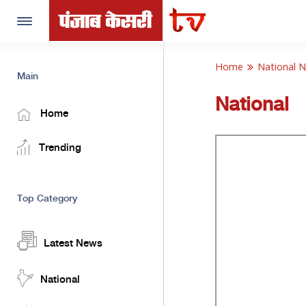
Toggle
navigation
Home
National 
Main
National
Home
Trending
Top Category
Latest News
National