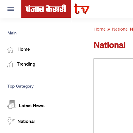
Toggle
navigation
Home
National 
Main
National
Home
Trending
Top Category
Latest News
National