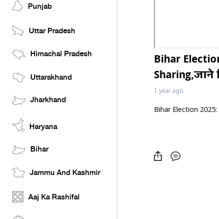
Punjab
Uttar Pradesh
Himachal Pradesh
Bihar Electio
Sharing,जाने
Uttarakhand
1 year ago
Jharkhand
Bihar Election 2025:
Haryana
Bihar
Jammu And Kashmir
Aaj Ka Rashifal