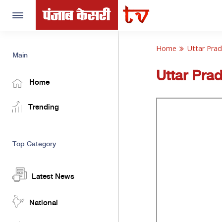
Toggle
navigation
Home
Uttar Pra
Main
Uttar Pra
Home
Trending
Top Category
Latest News
National