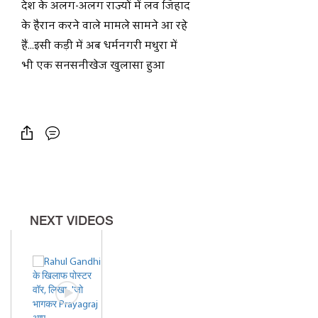
देश के अलग-अलग राज्यों में लव जिहाद
के हैरान करने वाले मामले सामने आ रहे
हैं...इसी कड़ी में अब धर्मनगरी मथुरा में
भी एक सनसनीखेज खुलासा हुआ
है...;दरअसल, एक मुस्लिम युवक जिसका
नाम इमरान है उसकी जिहादी
मानसिकता के कारण उसे पुलिस ने
गिरफ्तार किया है... आरोपी इमरान हिंदू
लड़कियों को अपने प्रेम जाल में फंसाता
था और उसकी अश्लील वीडियो और
तस्वीरें वायरल करता था...
NEXT VIDEOS