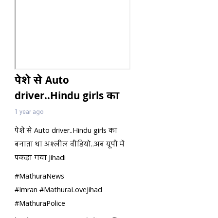
पेशे से Auto
driver..Hindu girls का
बनाता था अश्लील
1 year ago
वीडियो..अब यूपी में पकड़ा
पेशे से Auto driver..Hindu girls का
गया Jihadi
बनाता था अश्लील वीडियो..अब यूपी में
पकड़ा गया Jihadi
#MathuraNews
#Imran #MathuraLoveJihad
#MathuraPolice