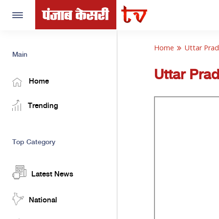
Toggle
navigation
Home
Uttar Pra
Main
Uttar Pra
Home
Trending
Top Category
Latest News
National