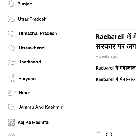
Punjab
Uttar Pradesh
Himachal Pradesh
Raebareli में
सरकार पर लग
Uttarakhand
4 weeks ago
Jharkhand
Raebareli में मेवाल
Haryana
Raebareli में मेवाल
Bihar
Jammu And Kashmir
Aaj Ka Rashifal