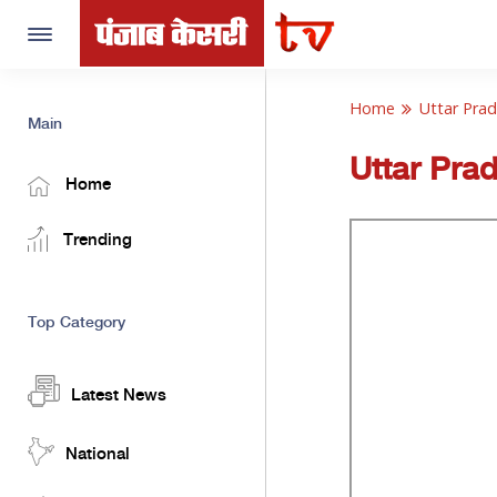
Toggle
navigation
Home
Uttar Pra
Main
Uttar Pra
Home
Trending
Top Category
Latest News
National