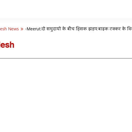
desh News
-Meerut:दो समुदायों के बीच हिंसक झड़प:बाइक टक्कर के वि
desh