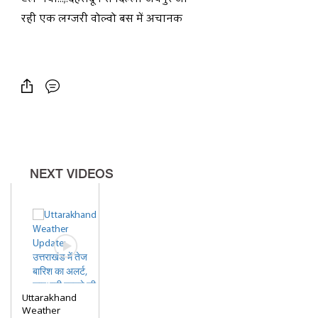
रही एक लग्जरी वोल्वो बस में अचानक
भीषण आग ( Fire In Volvo Bus ) लग
गई...;. बस में 2 विदेशी नागरिकों समेत
कुल 32 यात्री सवार थे....
NEXT VIDEOS
Uttarakhand
Weather