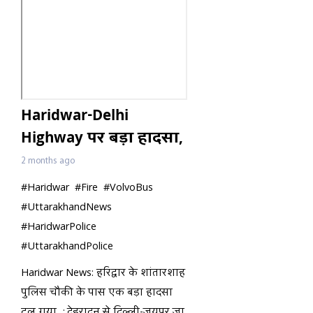
Haridwar-Delhi
Highway पर बड़ा हादसा,
धू-धू कर जली Volvo Bus,
2 months ago
बाल-बाल बची 32
#Haridwar #Fire #VolvoBus
जिंदगियां!
#UttarakhandNews
#HaridwarPolice
#UttarakhandPolice
Haridwar News: हरिद्वार के शांतारशाह
पुलिस चौकी के पास एक बड़ा हादसा
टल गया...;.देहरादून से दिल्ली-जयपुर जा