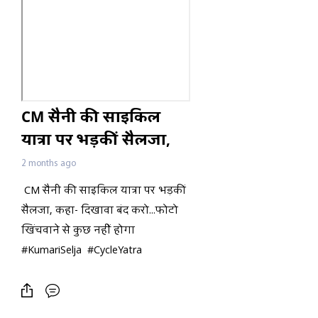
CM सैनी की साइकिल
यात्रा पर भड़कीं सैलजा,
कहा- दिखावा बंद
2 months ago
करो...फोटो खिंचवाने से
CM सैनी की साइकिल यात्रा पर भड़कीं
कुछ नहीं होगा
सैलजा, कहा- दिखावा बंद करो...फोटो
खिंचवाने से कुछ नहीं होगा
#KumariSelja #CycleYatra
#CMSaini #PMModi #Congress
#BJPGovernment #Haryana