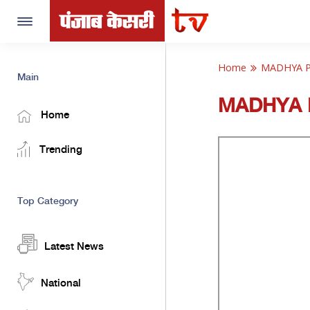
Toggle
navigation
Home
MADHYA 
Main
MADHYA 
Home
Trending
Top Category
Latest News
National