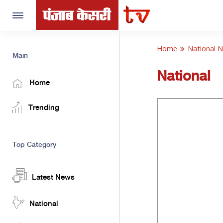
Toggle
navigation
Home
National 
Main
National
Home
Trending
Top Category
Latest News
National