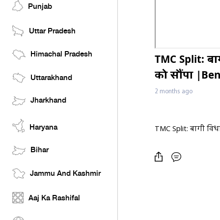
Punjab
Uttar Pradesh
Himachal Pradesh
TMC Split: बा
को सौंपा |Ben
Uttarakhand
2 months ago
Jharkhand
Haryana
TMC Split: बागी विधा
Bihar
Jammu And Kashmir
Aaj Ka Rashifal