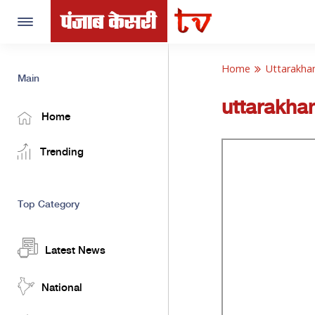
Toggle
navigation
Home
Uttarakha
Main
uttarakha
Home
Trending
Top Category
Latest News
National