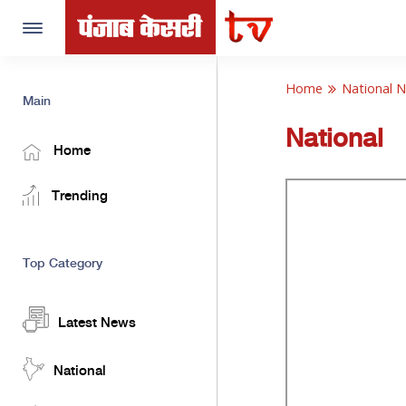
Toggle
navigation
Home
National 
Main
National
Home
Trending
Top Category
Latest News
National