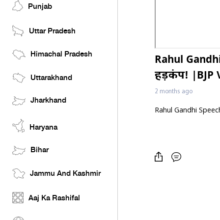
Punjab
Uttar Pradesh
Himachal Pradesh
Rahul Gandhi
हड़कंप! |BJP 
Uttarakhand
2 months ago
Jharkhand
Rahul Gandhi Speech:
Haryana
Bihar
Jammu And Kashmir
Aaj Ka Rashifal