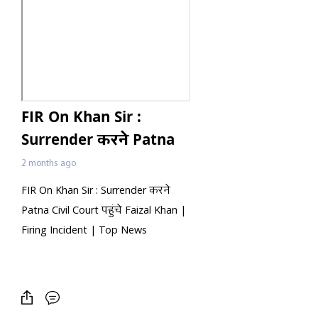
FIR On Khan Sir :
Surrender करने Patna
Civil Court पहुंचे Faizal
2 months ago
Khan | Firing Incident
FIR On Khan Sir : Surrender करने
| Top News
Patna Civil Court पहुंचे Faizal Khan |
Firing Incident | Top News